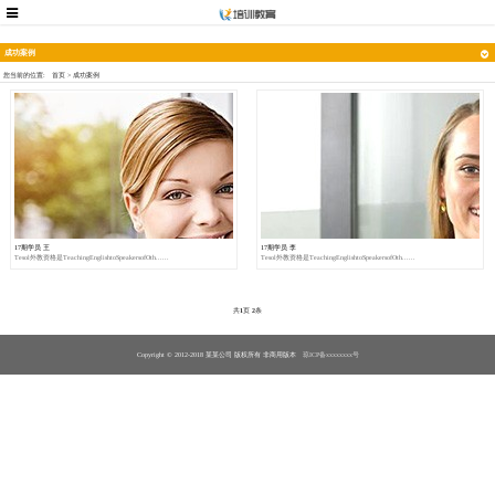
成功案例
您当前的位置:
首页
>
成功案例
17期学员 王
17期学员 李
Tesol外教资格是TeachingEnglishtoSpeakersofOth......
Tesol外教资格是TeachingEnglishtoSpeakersofOth......
共
1
页
2
条
Copyright © 2012-2018 某某公司 版权所有 非商用版本
琼ICP备xxxxxxxx号